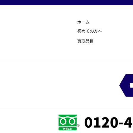
ホーム
初めての方
​へ
買取品目