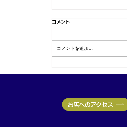
コメント
コメントを追加…
神戸・兵庫区のブランド品買
取はお任せ！ヴィトン高価買
取実施中｜無料査定受付中
お店へのアクセス