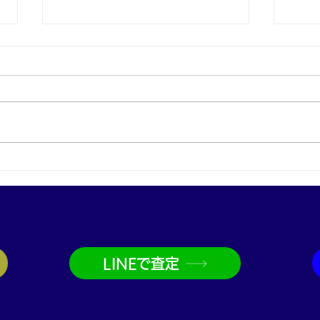
プラチナ買取なら神戸市兵庫
金買
区の買取大吉兵庫駅前店
取大
LINEで査定