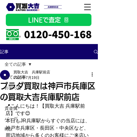
LINEで査定
記事
全ての記事
買取大吉 兵庫駅前店
全ての記事
2025年7月19日
プラダ買取は神戸市兵庫区
お知らせ
の買取大吉兵庫駅前店
キャンペーン
📍こんにちは！【買取大吉 兵庫駅前
貴金属
店】です😊
バッグ
本日もJR兵庫駅からすぐの当店には、
神戸市兵庫区・長田区・中央区など、
時計
周辺地域から多くのお客様にご来店い