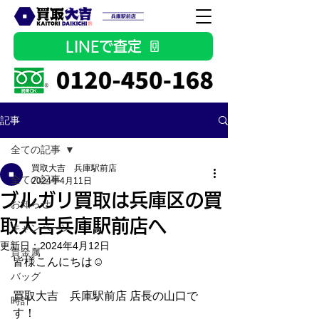
LINEで査定
記事
全ての記事
買取大吉 兵庫駅前店
全ての記事
2024年4月11日
ブルガリ買取は兵庫区の買
お知らせ
取大吉兵庫駅前店へ
キャンペーン
更新日：
2024年4月12日
貴金属
皆様こんにちは☺ 
バッグ
買取大吉　兵庫駅前店 店長の山口で
時計
す！