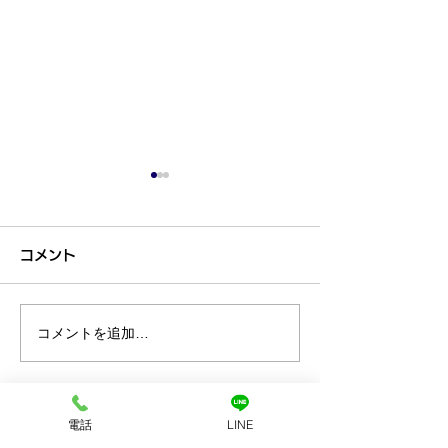
コメント
コメントを追加…
プラチナ買取なら神戸市
金買取なら神戸
兵庫区の買取大吉兵庫駅
の買取大吉兵庫
前店
電話
LINE
お店へのアクセス