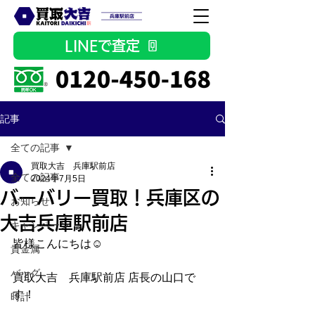
LINEで査定
記事
全ての記事
買取大吉 兵庫駅前店
全ての記事
2024年7月5日
バーバリー買取！兵庫区の
お知らせ
大吉兵庫駅前店
キャンペーン
皆様こんにちは☺
貴金属
バッグ
買取大吉　兵庫駅前店 店長の山口で
す！
時計