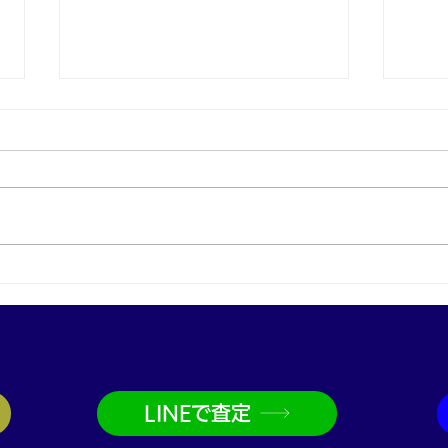
プラチナ買取なら神戸市兵庫
金買
区の買取大吉兵庫駅前店
取大
LINEで査定