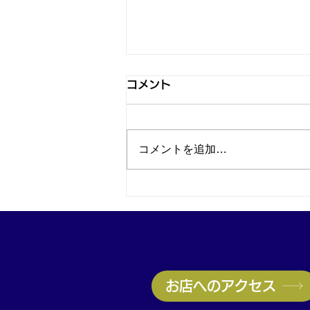
コメント
コメントを追加…
神戸・兵庫区のブランド品買
取はお任せ！ヴィトン高価買
取実施中｜無料査定受付中
お店へのアクセス