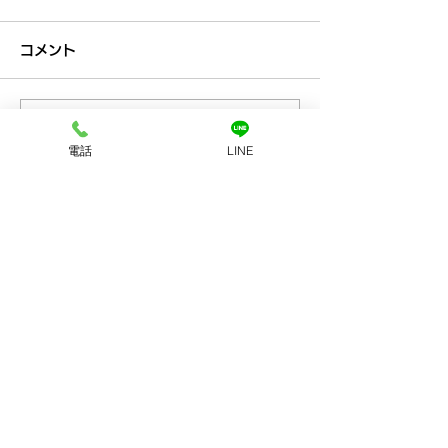
コメント
コメントを追加…
プラチナ買取なら神戸市
金買取なら神戸
電話
LINE
兵庫区の買取大吉兵庫駅
の買取大吉兵庫
前店
お店へのアクセス
LINEで査定
店舗に電話する
ホーム
初めての方
​へ
買取品目
買取方法
​アクセス
​会社案内