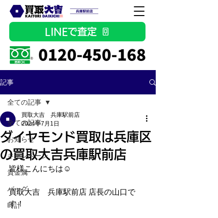
LINEで査定
記事
全ての記事
買取大吉 兵庫駅前店
全ての記事
2024年7月1日
ダイヤモンド買取は兵庫区
お知らせ
の買取大吉兵庫駅前店
キャンペーン
皆様こんにちは☺
貴金属
バッグ
買取大吉　兵庫駅前店 店長の山口で
す！
時計