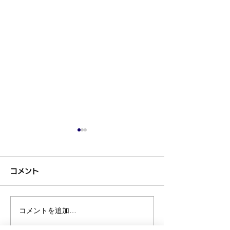
コメント
コメントを追加…
プラチナ買取なら神戸市
金買取なら神戸