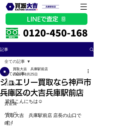
LINEで査定
記事
全ての記事
買取大吉 兵庫駅前店
全ての記事
2024年8月25日
ジュエリー買取なら神戸市
お知らせ
兵庫区の大吉兵庫駅前店
キャンペーン
皆様こんにちは☺
貴金属
バッグ
買取大吉　兵庫駅前店 店長の山口で
す！
時計