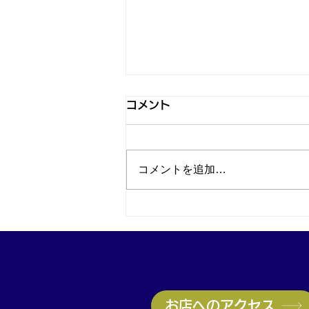
コメント
コメントを追加…
神戸・兵庫区のブランド品買
取はお任せ！ヴィトン高価買
取実施中｜無料査定受付中
お店へのアクセス