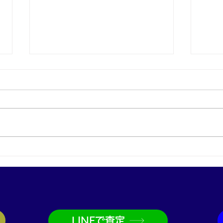
プラチナ買取なら神戸市兵庫
金買
区の買取大吉兵庫駅前店
取大
LINEで査定