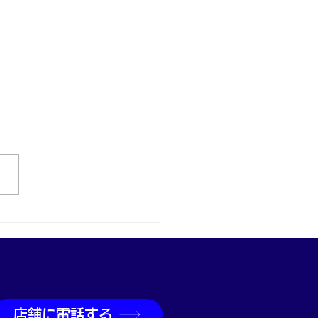
取なら神戸市兵庫区の買
吉兵庫駅前店へ
店舗に電話する