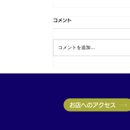
コメント
コメントを追加…
カルティエ タンク フランセ
ーズを買取｜神戸・兵庫駅で
ブランド時計買取なら買取大
吉兵庫駅前店
お店へのアクセス