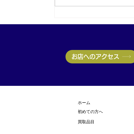
神戸・兵庫区のブランド品買
取はお任せ！ヴィトン高価買
取実施中｜無料査定受付中
お店へのアクセス
ホーム
初めての方
​へ
買取品目