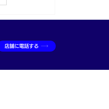
取なら神戸市兵庫区の買
吉兵庫駅前店へ
店舗に電話する