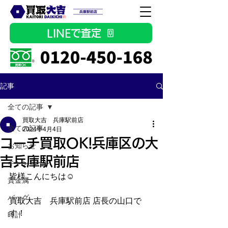
LINEで査定
記事
全ての記事
買取大吉 兵庫駅前店
全ての記事
2024年4月4日
コーチ買取OK!兵庫区の大
お知らせ
吉兵庫駅前店
キャンペーン
皆様こんにちは☺
貴金属
バッグ
買取大吉　兵庫駅前店 店長の山口で
す！
時計