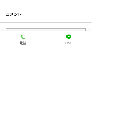
コメント
コメントを追加…
プラチナ買取なら神戸市
金買取なら神戸
電話
LINE
兵庫区の買取大吉兵庫駅
の買取大吉兵庫
前店
お店へのアクセス
LINEで査定
店舗に電話する
ホーム
初めての方
​へ
買取品目
買取方法
​アクセス
​会社案内