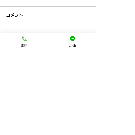
コメント
コメントを追加…
プラチナ買取なら神戸市
金買取なら神戸
電話
LINE
兵庫区の買取大吉兵庫駅
の買取大吉兵庫
前店
お店へのアクセス
LINEで査定
店舗に電話する
ホーム
初めての方
​へ
買取品目
買取方法
​アクセス
​会社案内