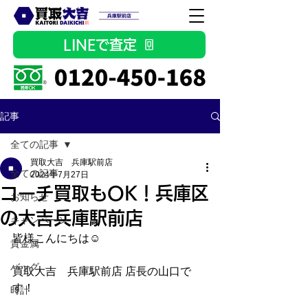
LINEで査定
記事
全ての記事
買取大吉 兵庫駅前店
全ての記事
2024年7月27日
コーチ買取もOK！兵庫区
お知らせ
の大吉兵庫駅前店
キャンペーン
皆様こんにちは☺
貴金属
バッグ
買取大吉　兵庫駅前店 店長の山口で
す！
時計