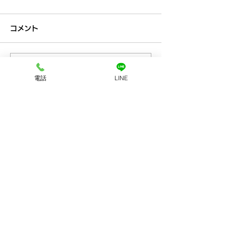
コメント
コメントを追加…
プラチナ買取なら神戸市
金買取なら神戸
電話
LINE
兵庫区の買取大吉兵庫駅
の買取大吉兵庫
前店
お店へのアクセス
LINEで査定
店舗に電話する
ホーム
初めての方
​へ
買取品目
買取方法
​アクセス
​会社案内