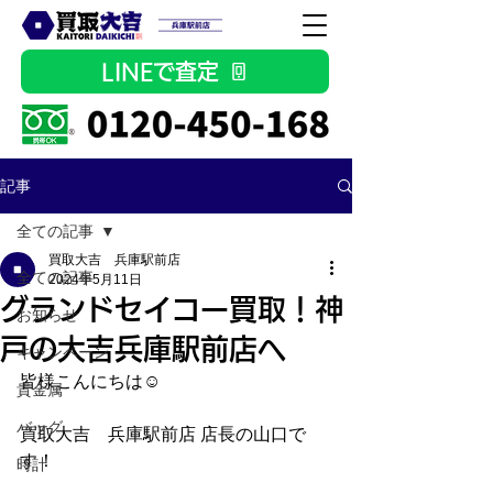
LINEで査定
記事
全ての記事
買取大吉 兵庫駅前店
全ての記事
2024年5月11日
グランドセイコー買取！神
お知らせ
戸の大吉兵庫駅前店へ
キャンペーン
皆様こんにちは☺
貴金属
バッグ
買取大吉　兵庫駅前店 店長の山口で
す！
時計