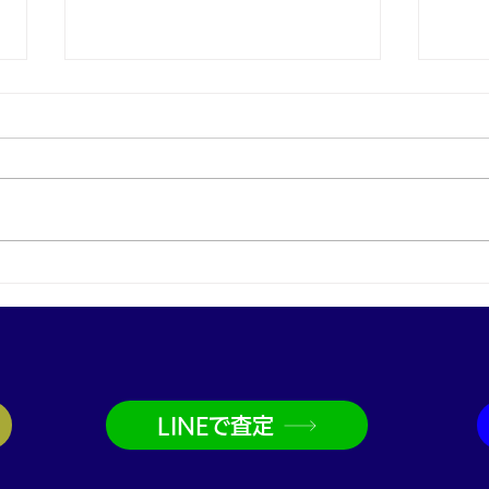
グッチ G-タイムレス腕時計
Pt
を買取｜神戸・兵庫駅でブラ
グを
ンド時計買取なら買取大吉兵
珠・
庫駅前店
大吉
LINEで査定