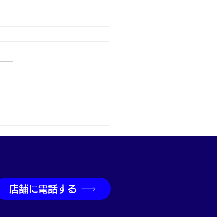
900プラチナ パールリン
買取｜神戸・兵庫駅で真
ジュエリー買取なら買取
兵庫駅前店
店舗に電話する