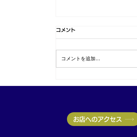
コメント
コメントを追加…
カルティエ タンク フランセ
ーズを買取｜神戸・兵庫駅で
ブランド時計買取なら買取大
吉兵庫駅前店
お店へのアクセス