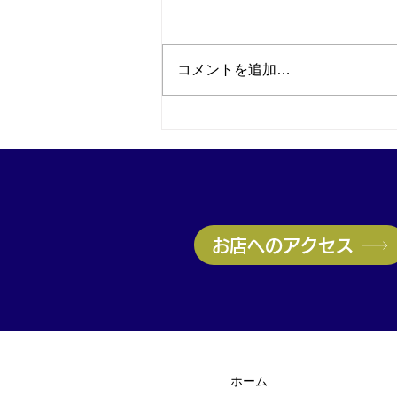
コメントを追加…
神戸・兵庫区のブランド品買
取はお任せ！ヴィトン高価買
取実施中｜無料査定受付中
お店へのアクセス
ホーム