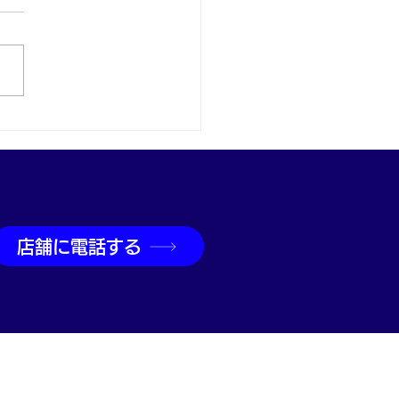
取なら神戸市兵庫区の買
吉兵庫駅前店へ
店舗に電話する