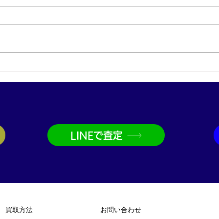
プラチナ買取なら神戸市兵庫
金買
区の買取大吉兵庫駅前店
取大
LINEで査定
買取方法
お問い合わせ