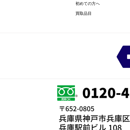
初めての方
​へ
買取品目