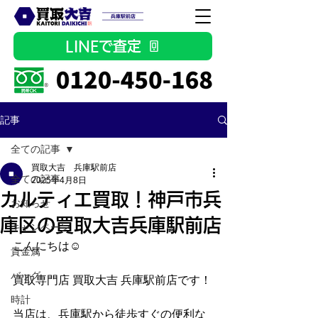
LINEで査定
記事
全ての記事
買取大吉 兵庫駅前店
全ての記事
2025年4月8日
カルティエ買取！神戸市兵
お知らせ
庫区の買取大吉兵庫駅前店
キャンペーン
こんにちは☺
貴金属
バッグ
買取専門店 買取大吉 兵庫駅前店です！
時計
当店は、兵庫駅から徒歩すぐの便利な