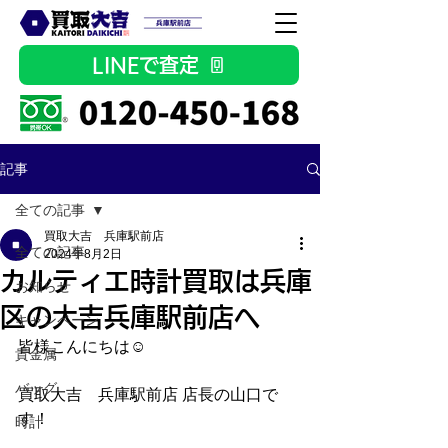
LINEで査定
記事
全ての記事
買取大吉 兵庫駅前店
全ての記事
2024年8月2日
カルティエ時計買取は兵庫
お知らせ
区の大吉兵庫駅前店へ
キャンペーン
皆様こんにちは☺
貴金属
バッグ
買取大吉　兵庫駅前店 店長の山口で
す！
時計