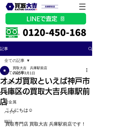
LINEで査定
記事
全ての記事
買取大吉 兵庫駅前店
全ての記事
2025年3月1日
オメガ買取といえば神戸市
お知らせ
兵庫区の買取大吉兵庫駅前
キャンペーン
店
貴金属
こんにちは☺
バッグ
時計
買取専門店 買取大吉 兵庫駅前店です！