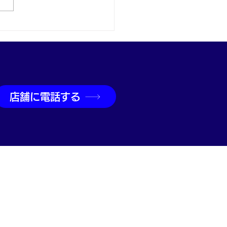
取なら神戸市兵庫区の買
吉兵庫駅前店へ
店舗に電話する