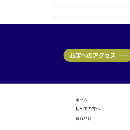
神戸・兵庫区のブランド品買
取はお任せ！ヴィトン高価買
取実施中｜無料査定受付中
お店へのアクセス
ホーム
初めての方
​へ
買取品目