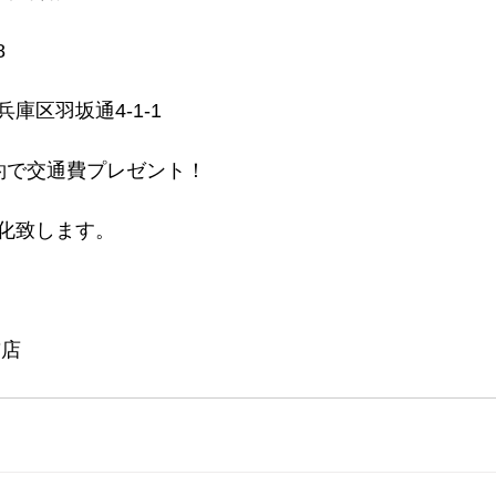
 
庫区羽坂通4-1-1 
約で交通費プレゼント！ 
化致します。 
前店