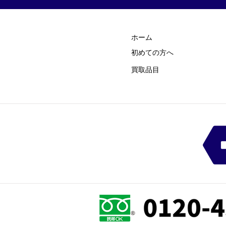
ホーム
初めての方
​へ
買取品目