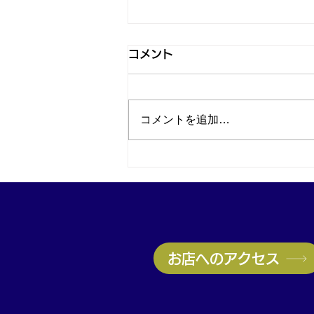
コメント
コメントを追加…
神戸・兵庫区のブランド品買
取はお任せ！ヴィトン高価買
取実施中｜無料査定受付中
お店へのアクセス