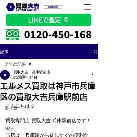
LINEで査定
記事
全ての記事
買取大吉 兵庫駅前店
全ての記事
2025年4月4日
エルメス買取は神戸市兵庫
お知らせ
区の買取大吉兵庫駅前店
キャンペーン
こんにちは☺
貴金属
バッグ
買取専門店 買取大吉 兵庫駅前店です！
時計
当店は、兵庫駅から徒歩すぐの便利な