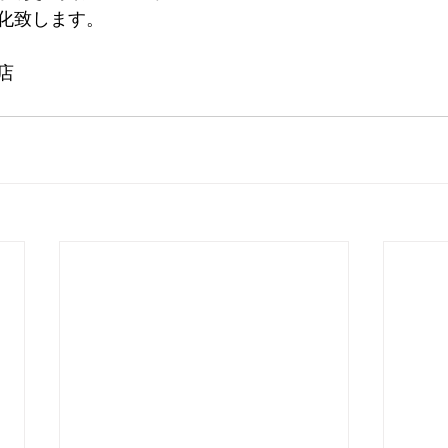
化致します。
店