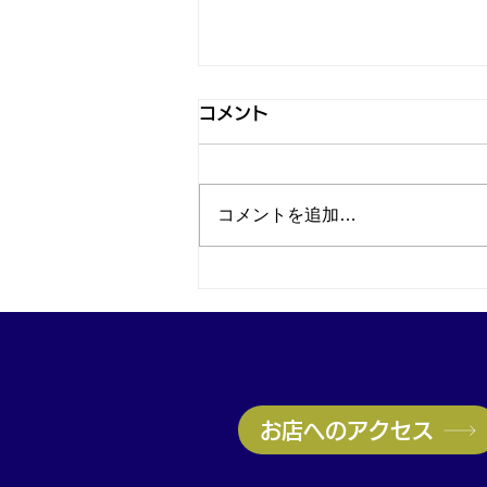
コメント
コメントを追加…
神戸・兵庫区のブランド品買
取はお任せ！ヴィトン高価買
取実施中｜無料査定受付中
お店へのアクセス