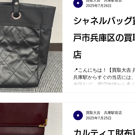
買取大吉 兵庫駅前店
2025年7月26日
シャネルバッグ
戸市兵庫区の買
店
📍こんにちは！【買取大吉 
兵庫駅からすぐの当店には
央区など、周辺地域から多
ております。 🔶本日の買取実績「シャネル パリピアリ
ッツ トートバッグ」をお
使われ...
買取大吉 兵庫駅前店
2025年7月25日
カルティエ財布