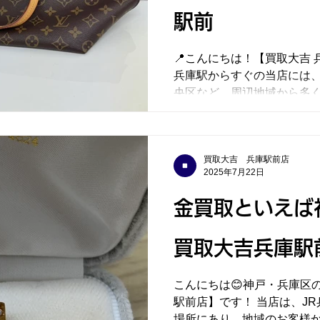
駅前
📍こんにちは！【買取大吉 
兵庫駅からすぐの当店には
央区など、周辺地域から多
ております。 🔶本日の買取実績「ルイヴィトン イエ
ナ トートバッグ」をお買
われてい...
買取大吉 兵庫駅前店
2025年7月22日
金買取といえば
買取大吉兵庫駅
こんにちは😊神戸・兵庫区
駅前店】です！ 当店は、J
場所にあり、地域のお客様