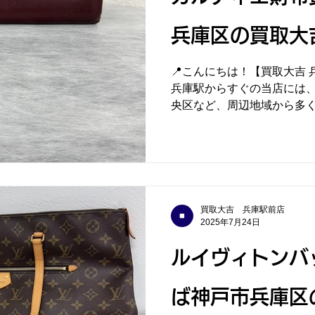
兵庫区の買取大
📍こんにちは！【買取大吉 
兵庫駅からすぐの当店には
央区など、周辺地域から多
ております。 🔶本日の買取実績「カルティエ 長財布」
をお買取りいたしました！
しっか...
買取大吉 兵庫駅前店
2025年7月24日
ルイヴィトンバ
ば神戸市兵庫区