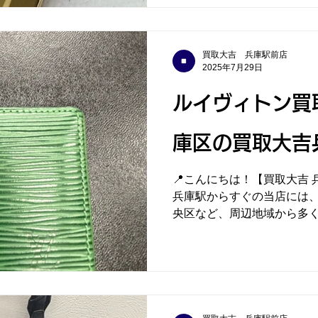
買取大吉 兵庫駅前店
2025年7月29日
ルイヴィトン買
庫区の買取大吉
📍こんにちは！【買取大吉 兵庫駅
兵庫駅からすぐの当店には
央区など、周辺地域から多
ております。 🔶本日の買取実績「ルイヴィトン エピレ
ザー 二つ折り財布」をお
使...