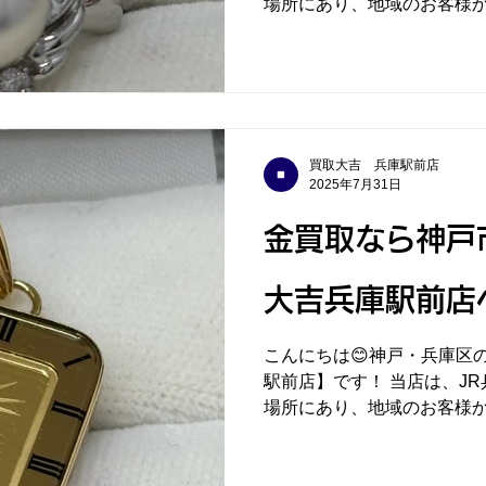
場所にあり、地域のお客様
多数のご利用をいただいております。 💰本
プラチナ パールリング」
し...
買取大吉 兵庫駅前店
2025年7月31日
金買取なら神戸
大吉兵庫駅前店
こんにちは😊神戸・兵庫区
駅前店】です！ 当店は、J
場所にあり、地域のお客様
多数のご利用をいただいております。 💰
K24 金 トップ」を高価
相...