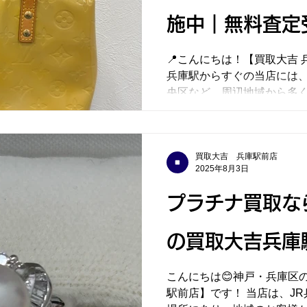
施中｜無料査定
📍こんにちは！【買取大吉 
兵庫駅からすぐの当店には
央区など、周辺地域から多
ております。 🔶本日の買取実績「ルイヴィトン ヴェル
ニ リード バッグ」をお
使われ...
買取大吉 兵庫駅前店
2025年8月3日
プラチナ買取な
の買取大吉兵庫
こんにちは😊神戸・兵庫区
駅前店】です！ 当店は、J