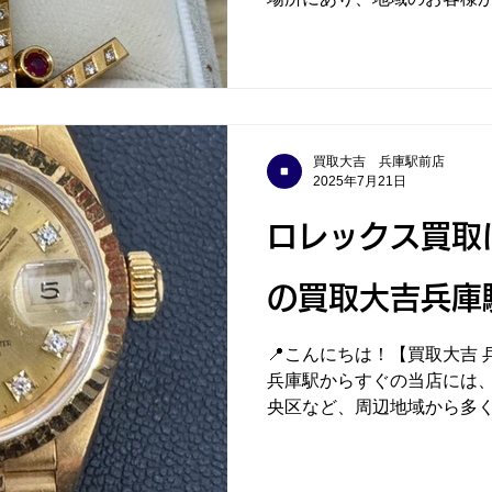
多数のご利用をいただいております。 💰
金 イヤリング」を高価買
相場が...
買取大吉 兵庫駅前店
2025年7月21日
ロレックス買取
の買取大吉兵庫
📍こんにちは！【買取大吉 
兵庫駅からすぐの当店には
央区など、周辺地域から多
ております。 🔶本日の買取実績「ロレックス デイトジ
ャスト 金無垢 ダイヤ10
ま...