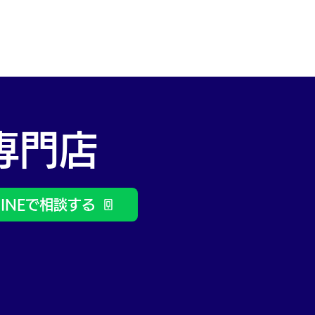
​前日比
+222円
専門店
LINEで相談する