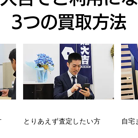
3つの買取方法
LINE買取
出
方
とりあえず査定したい方
自宅